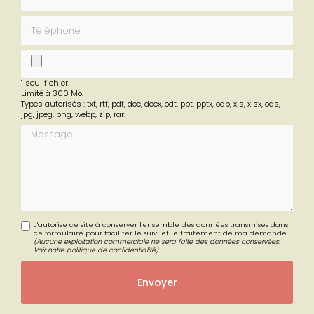
Téléphone
fichier
1 seul fichier.
Limité à 300 Mo.
Types autorisés : txt, rtf, pdf, doc, docx, odt, ppt, pptx, odp, xls, xlsx, ods,
jpg, jpeg, png, webp, zip, rar.
Message
J'autorise ce site à conserver l'ensemble des données transmises dans
ce formulaire pour faciliter le suivi et le traitement de ma demande.
(Aucune exploitation commerciale ne sera faite des données conservées.
Voir notre
politique de confidentialité
)