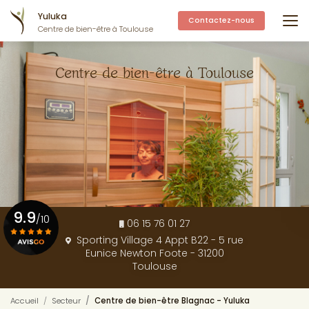
Aller
Yuluka
au
Contactez-nous
Centre de bien-être à Toulouse
contenu
principal
Centre de bien-être à Toulouse
9.9
/10
06 15 76 01 27
Sporting Village 4 Appt B22 - 5 rue
Eunice Newton Foote - 31200
Voir le certificat
Toulouse
Accueil
Secteur
Centre de bien-être Blagnac - Yuluka