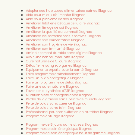
prise de rendez-vous en ligne
|
centre gestion stress Toulouse
séance personnalisée
|
centre vitalité sportif de haut niveau
Adopter des habitudes alimentaires saines Blagnac
Toulouse consultation
|
Programme de perte de poids durable et
Aide pour mieux s'alimenter Blagnac
rajeunissement pour femmes en 5 jours à Montpellier
|
Aide pour problème de dos Blagnac
soulager douleurs articulaires Toulouse centre bien-être
|
où
Améliorer l'état énergétique cellulaire Blagnac
réserver un programme minceur à Toulouse
|
programme
Améliorer l'image de soi Blagnac
digestion améliorée Toulouse 5 jours
|
réduire anxiété Toulouse
Améliorer la qualité du sommeil Blagnac
coaching bien-être
|
prendre rendez-vous pour un programme
Améliorer les performances sportives Blagnac
sommeil Toulouse
|
programme 5 jours de récupération mentale
Améliorer son alimentation Blagnac
Toulouse
|
programme spécial pour l'amélioration du microbiote
Améliorer son hygiène de vie Blagnac
Toulouse
|
prendre rendez-vous pour un programme vitalité
Améliorer son immunité Blagnac
Toulouse
|
5 jours pour relancer votre énergie et affiner votre
Amincissement durable sans régime Blagnac
silhouette. Cure minceur complète avec bilan personnalisé à
Avoir une bonne immunité Blagnac
Toulouse
|
centre bien-être Toulouse avec suivi personnalisé
|
Cure naturelle de 5 jours Blagnac
centre bien-être digestion Toulouse prise de rendez-vous
|
Perte
Détoxifier le sang et organes Blagnac
de poids après grossesse avec une nutritionniste Toulouse
|
Équipements experts pour la santé Blagnac
centre détox Toulouse avis et réservation
|
soin anti-âge naturel
Faire programme amincissement Blagnac
Toulouse séance immédiate
|
solution naturelle problèmes de
Faire un bilan énergétique Blagnac
digestion Toulouse
|
Cure minceur 5 jours perte de poids
Faire un programme de détox Blagnac
Toulouse
|
programme pour une meilleure mobilité des
Faire une cure naturelle Blagnac
articulations Toulouse
|
Prévenir les infections hivernales à
Favoriser la synthèse d'ATP Blagnac
Toulouse : conseils et solutions naturelles
|
Programme détox
Nutritionniste et énergéticienne Blagnac
hépatique sportif à L'Union : récupération musculaire,
Perdre de la graisse sans perdre de muscle Blagnac
performance, endurance, élimination des toxines, optimisa
|
Perte de poids sans carence Blagnac
programme sommeil naturel Toulouse pour arrêter insomnies
|
Perte de poids sans faim Blagnac
programme soulagement dos Toulouse méthode naturelle
|
Professionnel pour consultation en nutrition Blagnac
programme anti-âge et anti-vieillissement cellulaire à Toulouse
Programme anti-âge Blagnac
|
booster performance sportive Toulouse méthode naturelle
|
programme récupération sportive Toulouse séance personnalisée
Programme de 5 jours sur le stress Blagnac
|
rebooster son énergie à Toulouse grâce à un programme 5
Programme de soin énergétique Blagnac
jours
|
cure et programme anti-fatigue Toulouse méthode 100%
Programme de soin énergétique haut de gamme Blagnac
naturelle
|
Meilleur centre d'amincissement photobiomodulation