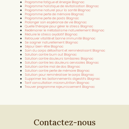
Programme fatigue et énergie Blagnac
par LED Toulouse
|
programme beauté 5 jours Toulouse résultats
Programme holistique de revitalisation Blagnac
visibles
|
Programme summer body pour perdre du poids sans
Programme naturel pour la santé Blagnac
perdre de muscle avec un coach avant l'été
|
Séjour détox de 5
Programme perte de mémoire Blagnac
jours avec jus bio et remise en forme Toulouse
|
Centre de
Programme perte de poids Blagnac
remise en forme pour sportif après blessure à Toulouse
|
Prolonger son espérance de vie Blagnac
Meilleur centre de bien-être bio à Toulouse
|
meilleur centre
Quelle thérapie pour gérer le stress Blagnac
bien-être Toulouse pour détox
|
Programme complet avec
Redémarrer le métabolisme naturellement Blagnac
produits pour maigrir en 1 mois
|
Programme minceur
Réduire le stress oxydatif Blagnac
énergétique de 5 jours en cabinet à Toulouse avec sauna,
Retrouver vitalité et bonne immunité Blagnac
trampoline, Bol d’air Jacquier et bilan BioWell
|
programme ventre
Se soigner naturellement Blagnac
plat Toulouse sans régime
Séjour bien-être Blagnac
Soin du corps détoxifiant et reminéralisant Blagnac
Solution contre burn out Blagnac
Solution contre douleurs lombaires Blagnac
Solution contre les douleurs cervicales Blagnac
Solution contre mal de dos Blagnac
Solution contre perte de mémoire Blagnac
Solution pour reminéraliser le corps Blagnac
Supprimer les ballonnements digestifs Blagnac
Tarif consultation micronutrition Blagnac
Trouver programme rajeunissement Blagnac
Contactez-nous