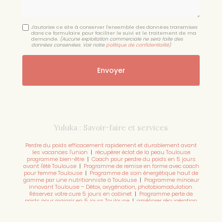
J'autorise ce site à conserver l'ensemble des données transmises
dans ce formulaire pour faciliter le suivi et le traitement de ma
demande.
(Aucune exploitation commerciale ne sera faite des
données conservées. Voir notre
politique de confidentialité
)
Yuluka : Savoir-faire et services
Perdre du poids efficacement rapidement et durablement avant
les vacances l'union
|
récupérer éclat de la peau Toulouse
programme bien-être
|
Coach pour perdre du poids en 5 jours
avant l'été Toulouse
|
Programme de remise en forme avec coach
pour femme Toulouse
|
Programme de soin énergétique haut de
gamme par une nutritionniste à Toulouse
|
Programme minceur
innovant Toulouse – Détox, oxygénation, photobiomodulation.
Réservez votre cure 5 jours en cabinet
|
Programme perte de
poids pour maigrir en 5 jours Toulouse
|
améliorer récupération
musculaire Toulouse programme 5 jours
|
retrouver un sommeil
profond Toulouse méthode naturelle
|
programme anti-stress et
digestion Toulouse sur 5 jours
|
consultation bien-être Toulouse