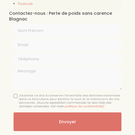
Toulouse
Contactez-nous : Perte de poids sans carence
Blagnac
Nom Prénom
Email
Téléphone
Message
J'autorise ce site à conserver l'ensemble des données transmises
dans ce formulaire pour faciliter le suivi et le traitement de ma
demande.
(Aucune exploitation commerciale ne sera faite des
données conservées. Voir notre
politique de confidentialité
)