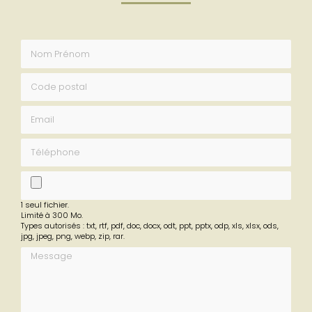
Envoyez un message
Nom Prénom
Code postal
Email
Téléphone
fichier
1 seul fichier.
Limité à 300 Mo.
Types autorisés : txt, rtf, pdf, doc, docx, odt, ppt, pptx, odp, xls, xlsx, ods,
jpg, jpeg, png, webp, zip, rar.
Message