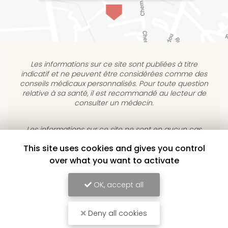
Les informations sur ce site sont publiées à titre
indicatif et ne peuvent être considérées comme des
conseils médicaux personnalisés. Pour toute question
relative à sa santé, il est recommandé au lecteur de
consulter un médecin.
This site uses cookies and gives you control
Les informations sur ce site ne sont en aucun cas
destinées à diagnostiquer, traiter, atténuer ou guérir
over what you want to activate
une maladie. L’éditeur s’interdit de répondre à des
courriels médicaux personnels sans consultation
OK, accept all
individuelle médicale.
Deny all cookies
YULUKA, CENTRE DE BIEN-ÊTRE À TOULOUSE