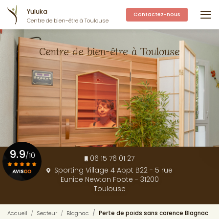
Aller
Yuluka
au
Contactez-nous
Centre de bien-être à Toulouse
contenu
principal
Centre de bien-être à Toulouse
9.9
/10
06 15 76 01 27
Sporting Village 4 Appt B22 - 5 rue
Eunice Newton Foote - 31200
Voir le certificat
Toulouse
Accueil
Secteur
Blagnac
Perte de poids sans carence Blagnac