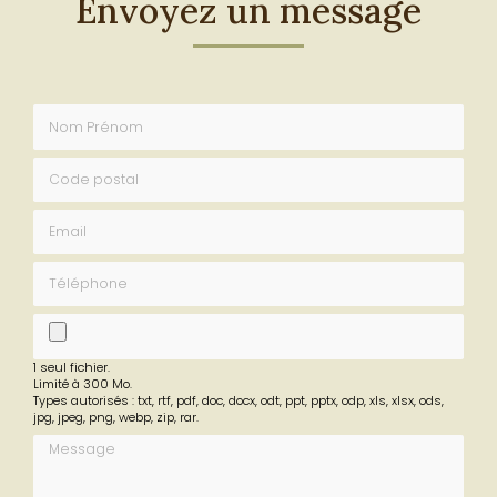
Envoyez un message
Nom Prénom
Code postal
Email
Téléphone
fichier
1 seul fichier.
Limité à 300 Mo.
Types autorisés : txt, rtf, pdf, doc, docx, odt, ppt, pptx, odp, xls, xlsx, ods,
jpg, jpeg, png, webp, zip, rar.
Message