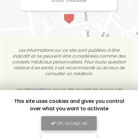
Les informations sur ce site sont publiées à titre
indicatif et ne peuvent être considérées comme des
conseils médicaux personnalisés. Pour toute question
relative à sa santé, il est recommandé au lecteur de
consulter un médecin.
This site uses cookies and gives you control
Les informations sur ce site ne sont en aucun cas
destinées à diagnostiquer, traiter, atténuer ou guérir
over what you want to activate
une maladie. L’éditeur s’interdit de répondre à des
courriels médicaux personnels sans consultation
OK, accept all
individuelle médicale.