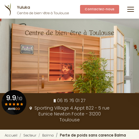
Aller
Yuluka
au
Contactez-nous
Centre de bien-être à Toulouse
contenu
principal
Centre de bien-être à Toulouse
9.9
/10
06 15 76 01 27
Sporting Village 4 Appt B22 - 5 rue
Eunice Newton Foote - 31200
Voir le certificat
Toulouse
Accueil
Secteur
Balma
Perte de poids sans carence Balma