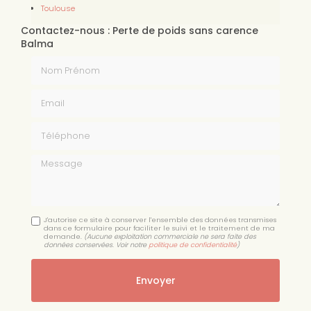
Toulouse
Contactez-nous : Perte de poids sans carence
Balma
Nom Prénom
Email
Téléphone
Message
J'autorise ce site à conserver l'ensemble des données transmises
dans ce formulaire pour faciliter le suivi et le traitement de ma
demande.
(Aucune exploitation commerciale ne sera faite des
données conservées. Voir notre
politique de confidentialité
)