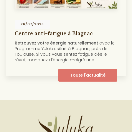
2026
19/07/
anti-fatigue à Blagnac
Centre a
Toulous
 votre énergie naturellement
avec le
Découvre
 Yuluka, situé à Blagnac, près de
beauté d
Si vous vous sentez fatigué dès le
centre Y
anquez d'énergie malgré une…
innovant 
pleine de
Toute l'actualité