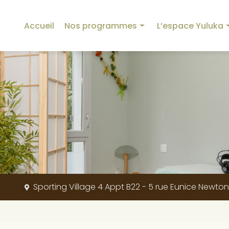
incipale
Accueil
Nos programmes
L’espace Yuluka
Programme Yuluka
Nos équipements
Programme Détox
La créatrice
Programme Minceur
L’origine de Yuluka
Programme Sommeil
Nos valeurs
Programme Mémoire
Blog
Programme Stress et Digestion
Programme Sport
Sporting Village 4 Appt B22 - 5 rue Eunice Newto
Programme Dos et Articulations
Programme Beauté