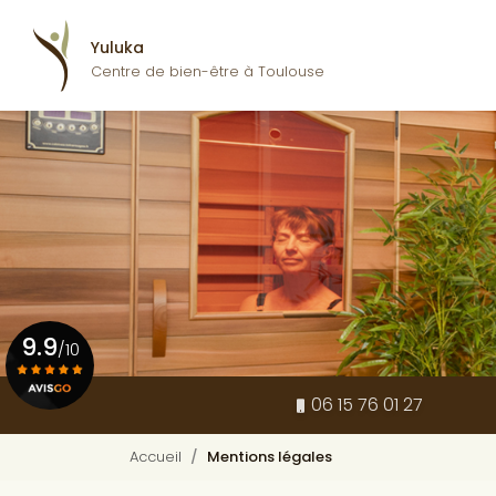
Navigation pr
Aller
au
Yuluka
contenu
Centre de bien-être à Toulouse
principal
9.9
/10
06 15 76 01 27
Voir le certificat
Accueil
Mentions légales