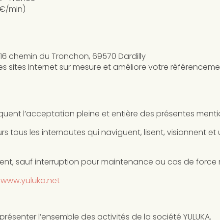
8 €/min)
 16 chemin du Tronchon, 69570 Dardilly
des sites Internet sur mesure et améliore votre référenceme
pliquent l’acceptation pleine et entière des présentes menti
tous les internautes qui naviguent, lisent, visionnent et ut
ment, sauf interruption pour maintenance ou cas de force
:
www.yuluka.net
 présenter l’ensemble des activités de la société YULUKA.