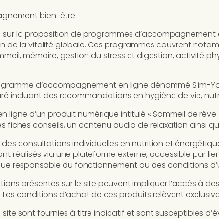
agnement bien-être
pose sur la proposition de programmes d’accompagnement e
ation de la vitalité globale. Ces programmes couvrent nota
mmeil, mémoire, gestion du stress et digestion, activité phys
rogramme d’accompagnement en ligne dénommé Slim-You
uré incluant des recommandations en hygiène de vie, nutri
hat en ligne d’un produit numérique intitulé « Sommeil de 
ches conseils, un contenu audio de relaxation ainsi qu’
es consultations individuelles en nutrition et énergétique
t réalisés via une plateforme externe, accessible par lien 
nue responsable du fonctionnement ou des conditions d’util
ons présentes sur le site peuvent impliquer l’accès à de
. Les conditions d’achat de ces produits relèvent exclusi
 site sont fournies à titre indicatif et sont susceptibles d