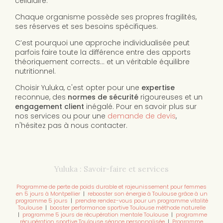
cellulaire.
Chaque organisme possède ses propres fragilités,
ses réserves et ses besoins spécifiques.
C’est pourquoi une approche individualisée peut
parfois faire toute la différence entre des apports
théoriquement corrects… et un véritable équilibre
nutritionnel.
Choisir Yuluka, c'est opter pour une
expertise
reconnue, des
normes de sécurité
rigoureuses et un
engagement client
inégalé. Pour en savoir plus sur
nos services ou pour une
demande de devis
,
n'hésitez pas à nous contacter.
Yuluka : Savoir-faire et services
Programme de perte de poids durable et rajeunissement pour femmes
en 5 jours à Montpellier
|
rebooster son énergie à Toulouse grâce à un
programme 5 jours
|
prendre rendez-vous pour un programme vitalité
Toulouse
|
booster performance sportive Toulouse méthode naturelle
|
programme 5 jours de récupération mentale Toulouse
|
programme
récupération sportive Toulouse séance personnalisée
|
Programme