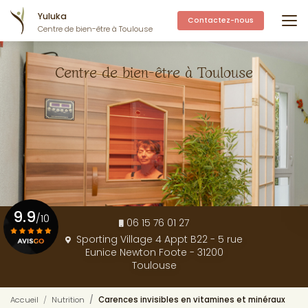
Aller
Yuluka
au
Contactez-nous
Centre de bien-être à Toulouse
contenu
principal
Centre de bien-être à Toulouse
9.9
/10
06 15 76 01 27
Sporting Village 4 Appt B22 - 5 rue
Eunice Newton Foote - 31200
Voir le certificat
Toulouse
Accueil
Nutrition
Carences invisibles en vitamines et minéraux