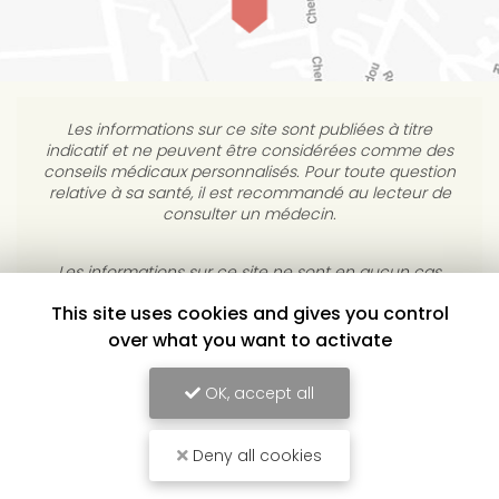
Les informations sur ce site sont publiées à titre
indicatif et ne peuvent être considérées comme des
conseils médicaux personnalisés. Pour toute question
relative à sa santé, il est recommandé au lecteur de
consulter un médecin.
This site uses cookies and gives you control
Les informations sur ce site ne sont en aucun cas
destinées à diagnostiquer, traiter, atténuer ou guérir
over what you want to activate
une maladie. L’éditeur s’interdit de répondre à des
courriels médicaux personnels sans consultation
OK, accept all
individuelle médicale.
Deny all cookies
YULUKA, CENTRE DE BIEN-ÊTRE À TOULOUSE