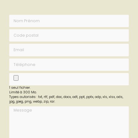
Envoyez un message
Nom Prénom
Code postal
Email
Téléphone
fichier
1 seul fichier.
Limité à 300 Mo.
Types autorisés : txt, rtf, pdf, doc, docx, odt, ppt, pptx, odp, xls, xlsx, ods,
jpg, jpeg, png, webp, zip, rar.
Message