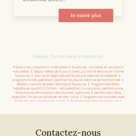
En savoir plus
Yuluka : Savoir-faire et services
Prévenir les infections hivernales à Toulouse : conseils et solutions
naturelles
|
Séjour détox de 5 jours avec jus bio et remise en forme
Toulouse
|
soin anti-âge naturel Toulouse séance immédiate
|
programme récupération sportive Toulouse séance personnalisée
|
Meilleur centre de bien-être bio à Toulouse
|
Programme détox
hépatique sportif à L'Union : récupération musculaire, performance,
endurance, élimination des toxines, optimisa
|
centre bien-être
digestion Toulouse prise de rendez-vous
|
Programme complet avec
produits pour maigrir en 1 mois
|
Programme perte de poids pour
maigrir en 5 jours Toulouse
|
prendre rendez-vous pour un
programme sommeil Toulouse
|
Meilleur centre d'amincissement
photobiomodulation par LED Toulouse
|
programme sommeil naturel
Toulouse pour arrêter insomnies
|
meilleur centre bien-être Toulouse
pour détox
|
Perdre du poids efficacement rapidement et durablement
avant les vacances l'union
|
programme ventre plat Toulouse sans
Contactez-nous
régime
|
centre vitalité sportif de haut niveau Toulouse consultation
|
Programme de soin énergétique haut de gamme par une