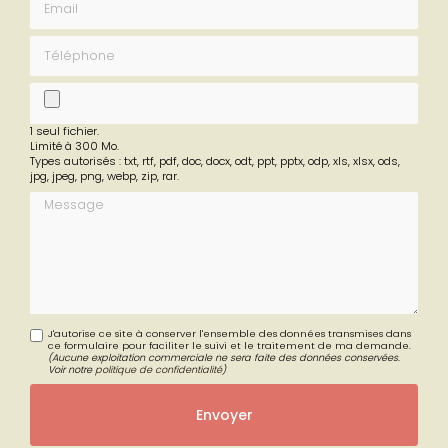
Téléphone
fichier
1 seul fichier.
Limité à 300 Mo.
Types autorisés : txt, rtf, pdf, doc, docx, odt, ppt, pptx, odp, xls, xlsx, ods,
jpg, jpeg, png, webp, zip, rar.
Message
J'autorise ce site à conserver l'ensemble des données transmises dans
ce formulaire pour faciliter le suivi et le traitement de ma demande.
(Aucune exploitation commerciale ne sera faite des données conservées.
Voir notre
politique de confidentialité
)