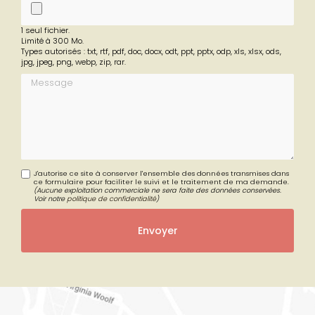
fichier
1 seul fichier.
Limité à 300 Mo.
Types autorisés : txt, rtf, pdf, doc, docx, odt, ppt, pptx, odp, xls, xlsx, ods,
jpg, jpeg, png, webp, zip, rar.
Message
J'autorise ce site à conserver l'ensemble des données transmises dans
ce formulaire pour faciliter le suivi et le traitement de ma demande.
(Aucune exploitation commerciale ne sera faite des données conservées.
Voir notre
politique de confidentialité
)