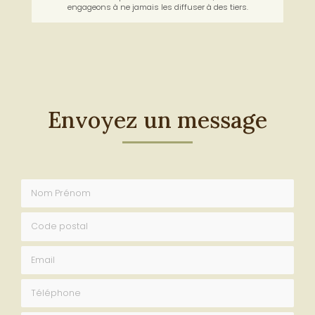
Protection de vos données
: les informations que vous
nous communiquez sont confidentielles, nous nous
engageons à ne jamais les diffuser à des tiers.
Envoyez un message
Nom Prénom
Code postal
Email
Téléphone