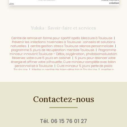
Yuluka : Savoir-faire et services
Centre de remise en forme pour sportif après blessure à Toulouse
|
Prévenir les infections hivernales à Toulouse : conseils et solutions
naturelles
|
centre gestion stress Toulouse séance personnalisée
|
programme 5 jours de récupération mentale Toulouse
|
Programme
minceur innovant Toulouse – Détox, oxygénation, photobiomodulation.
Réservez votre cure 5 jours en cabinet
|
5 jours pour relancer votre
énergie et affiner votre silhouette. Cure minceur complète avec bilan
personnalisé à Toulouse
|
Cure minceur 5 jours perte de poids
Toulouse
|
Meilleur centre de bien-être bio à Toulouse
|
meilleur
centre bien-être Toulouse pour détox
|
centre vitalité sportif de haut
niveau Toulouse consultation
|
où réserver un programme minceur à
Toulouse
|
Programme de remise en forme avec coach pour femme
Toulouse
|
Coach pour perdre du poids en 5 jours avant l'été Toulouse
|
rebooster son énergie à Toulouse grâce à un programme 5 jours
|
Programme de soin énergétique haut de gamme par une
Contactez-nous
nutritionniste à Toulouse
|
Programme détox hépatique sportif à
L'Union : récupération musculaire, performance, endurance, élimination
des toxines, optimisa
|
centre bien-être Toulouse avec suivi
personnalisé
|
booster performance sportive Toulouse méthode
naturelle
|
Programme complet avec produits pour maigrir en 1 mois
|
consultation bien-être Toulouse prise de rendez-vous en ligne
|
Tél.
06 15 76 01 27
prendre rendez-vous pour un programme sommeil Toulouse
|
Perte de
poids après grossesse avec une nutritionniste Toulouse
|
programme