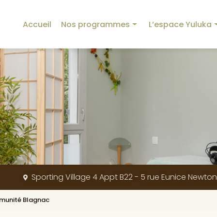
incipale
Accueil
Nos programmes
L’espace Yuluka
Programme Yuluka
Nos équipements
Programme Détox
La créatrice
Programme Minceur
L’origine de Yuluka
Programme Sommeil
Nos valeurs
Programme Mémoire
Blog
Programme Stress et Digestion
Programme Sport
Sporting Village 4 Appt B22 - 5 rue Eunice Newto
Programme Dos et Articulations
Programme Beauté
mmunité Blagnac