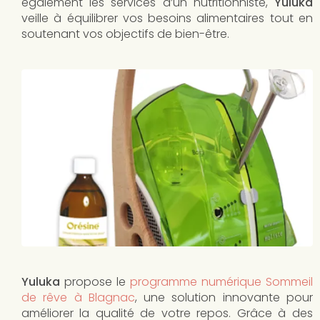
également les services d’un nutritionniste,
Yuluka
veille à équilibrer vos besoins alimentaires tout en
soutenant vos objectifs de bien-être.
Yuluka
propose le
programme numérique Sommeil
de rêve à Blagnac
, une solution innovante pour
améliorer la qualité de votre repos. Grâce à des