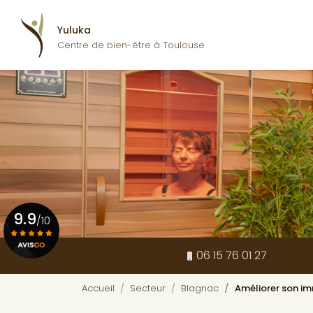
Navigation pr
Aller
au
Yuluka
contenu
Centre de bien-être à Toulouse
principal
9.9
/10
06 15 76 01 27
Voir le certificat
Accueil
Secteur
Blagnac
Améliorer son i