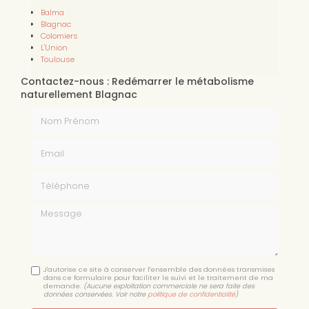
Balma
Blagnac
Colomiers
L'Union
Toulouse
Contactez-nous : Redémarrer le métabolisme
naturellement Blagnac
Nom Prénom
Email
Téléphone
Message
J'autorise ce site à conserver l'ensemble des données transmises
dans ce formulaire pour faciliter le suivi et le traitement de ma
demande.
(Aucune exploitation commerciale ne sera faite des
données conservées. Voir notre
politique de confidentialité
)