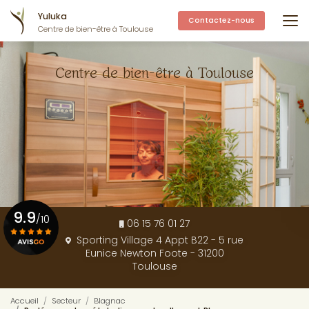
Aller
Yuluka
au
Contactez-nous
Centre de bien-être à Toulouse
contenu
principal
Centre de bien-être à Toulouse
9.9
/10
06 15 76 01 27
Sporting Village 4 Appt B22 - 5 rue
Eunice Newton Foote - 31200
Voir le certificat
Toulouse
Accueil
Secteur
Blagnac