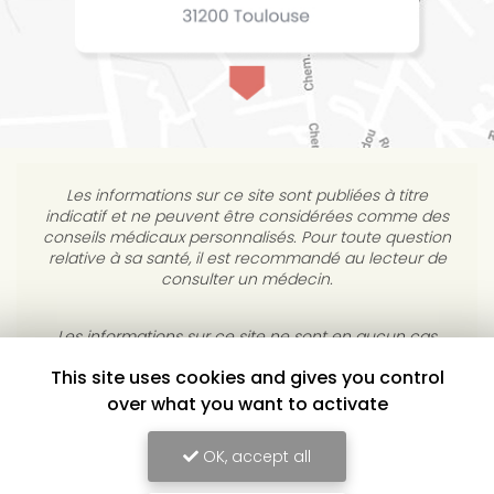
Les informations sur ce site sont publiées à titre
indicatif et ne peuvent être considérées comme des
conseils médicaux personnalisés. Pour toute question
relative à sa santé, il est recommandé au lecteur de
consulter un médecin.
This site uses cookies and gives you control
Les informations sur ce site ne sont en aucun cas
destinées à diagnostiquer, traiter, atténuer ou guérir
over what you want to activate
une maladie. L’éditeur s’interdit de répondre à des
courriels médicaux personnels sans consultation
OK, accept all
individuelle médicale.