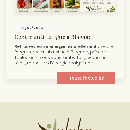
19/07/2026
lagnac
Centre anti-âge et beaut
Toulouse
rellement
avec le
Découvrez notre programme a
agnac, près de
beauté de la peau Au cœur 
fatigué dès le
centre Yuluka vous propose
lgré une…
innovant pour retrouver une p
pleine de…
e l'actualité
Tout