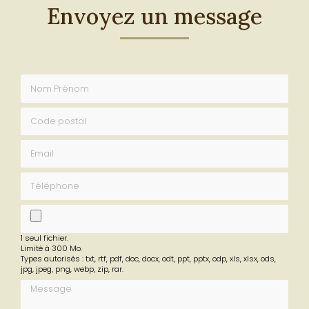
Envoyez un message
Nom Prénom
Code postal
Email
Téléphone
fichier
1 seul fichier.
Limité à 300 Mo.
Types autorisés : txt, rtf, pdf, doc, docx, odt, ppt, pptx, odp, xls, xlsx, ods,
jpg, jpeg, png, webp, zip, rar.