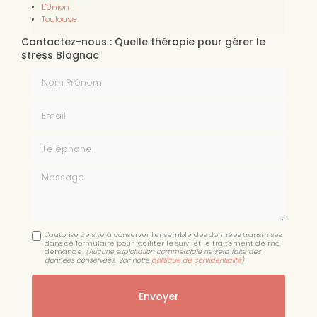
L'Union
Toulouse
Contactez-nous : Quelle thérapie pour gérer le
stress Blagnac
Nom Prénom
Email
Téléphone
Message
J'autorise ce site à conserver l'ensemble des données transmises
dans ce formulaire pour faciliter le suivi et le traitement de ma
demande.
(Aucune exploitation commerciale ne sera faite des
données conservées. Voir notre
politique de confidentialité
)