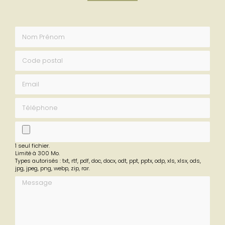
Envoyez un message
Nom Prénom
Code postal
Email
Téléphone
fichier
1 seul fichier.
Limité à 300 Mo.
Types autorisés : txt, rtf, pdf, doc, docx, odt, ppt, pptx, odp, xls, xlsx, ods,
jpg, jpeg, png, webp, zip, rar.
Message