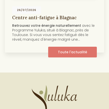
19/07/2026
 Blagnac
Centre anti-âge et be
Toulouse
aturellement
avec le
Découvrez notre programm
Blagnac, près de
beauté de la peau Au cœu
ez fatigué dès le
centre Yuluka vous propo
 malgré une…
innovant pour retrouver un
pleine de…
oute l'actualité
T