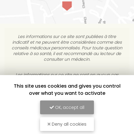
Les informations sur ce site sont publiées à titre
indicatif et ne peuvent être considérées comme des
conseils médicaux personnalisés. Pour toute question
relative à sa santé, il est recommandé au lecteur de
consulter un médecin.
This site uses cookies and gives you control
Les informations sur ce site ne sont en aucun cas
destinées à diagnostiquer, traiter, atténuer ou guérir
over what you want to activate
une maladie. L’éditeur s’interdit de répondre à des
courriels médicaux personnels sans consultation
OK, accept all
individuelle médicale.
Deny all cookies
YULUKA, CENTRE DE BIEN-ÊTRE À TOULOUSE