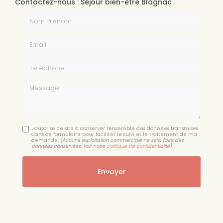
Contactez-nous : Séjour bien-être Blagnac
Nom Prénom
Email
Téléphone
Message
J'autorise ce site à conserver l'ensemble des données transmises
dans ce formulaire pour faciliter le suivi et le traitement de ma
demande.
(Aucune exploitation commerciale ne sera faite des
données conservées. Voir notre
politique de confidentialité
)