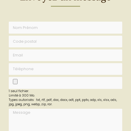
Envoyez un message
Nom Prénom
Code postal
Email
Téléphone
fichier
1 seul fichier.
Limité à 300 Mo.
Types autorisés : txt, rtf, pdf, doc, docx, odt, ppt, pptx, odp, xls, xlsx, ods,
jpg, jpeg, png, webp, zip, rar.
Message