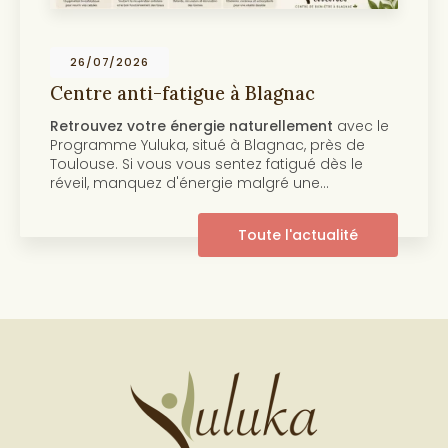
19/07/2026
 Blagnac
Centre anti-âge et be
Toulouse
aturellement
avec le
Découvrez notre programm
Blagnac, près de
beauté de la peau Au cœu
ez fatigué dès le
centre Yuluka vous propo
 malgré une…
innovant pour retrouver un
pleine de…
oute l'actualité
T