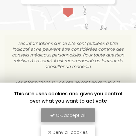
Les informations sur ce site sont publiées à titre
indicatif et ne peuvent être considérées comme des
conseils médicaux personnalisés. Pour toute question
relative à sa santé, il est recommandé au lecteur de
consulter un médecin.
This site uses cookies and gives you control
Les informations sur ce site ne sont en aucun cas
destinées à diagnostiquer, traiter, atténuer ou guérir
over what you want to activate
une maladie. L’éditeur s’interdit de répondre à des
courriels médicaux personnels sans consultation
OK, accept all
individuelle médicale.
Deny all cookies