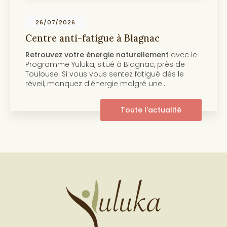
19/07/2026
gnac
Centre anti-âge et beauté 
Toulouse
lement
avec le
Découvrez notre programme ant
ac, près de
beauté de la peau Au cœur de
T
igué dès le
centre Yuluka vous propose un
é une…
innovant pour retrouver une pea
pleine de…
l'actualité
Toute 