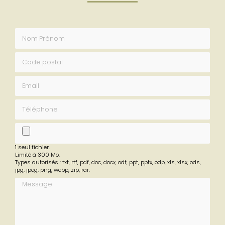
Envoyez un message
Nom Prénom
Code postal
Email
Téléphone
fichier
1 seul fichier.
Limité à 300 Mo.
Types autorisés : txt, rtf, pdf, doc, docx, odt, ppt, pptx, odp, xls, xlsx, ods,
jpg, jpeg, png, webp, zip, rar.
Message