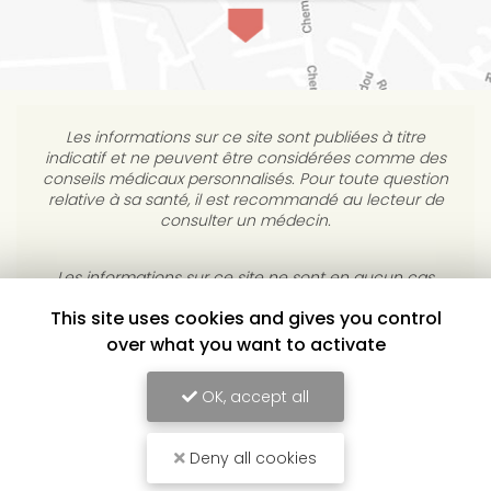
Les informations sur ce site sont publiées à titre
indicatif et ne peuvent être considérées comme des
conseils médicaux personnalisés. Pour toute question
relative à sa santé, il est recommandé au lecteur de
consulter un médecin.
This site uses cookies and gives you control
Les informations sur ce site ne sont en aucun cas
destinées à diagnostiquer, traiter, atténuer ou guérir
over what you want to activate
une maladie. L’éditeur s’interdit de répondre à des
courriels médicaux personnels sans consultation
OK, accept all
individuelle médicale.
Deny all cookies
YULUKA, CENTRE DE BIEN-ÊTRE À TOULOUSE