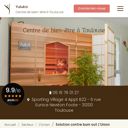
Aller
Yuluka
au
Contactez-nous
Centre de bien-être à Toulouse
contenu
principal
Centre de bien-être à Toulouse
9.9
/10
06 15 76 01 27
Sporting Village 4 Appt B22 - 5 rue
Eunice Newton Foote - 31200
Voir le certificat
Toulouse
Accueil
Secteur
L'Union
Solution contre burn out L'Union