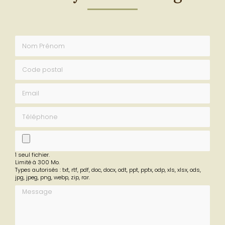
Envoyez un message
Nom Prénom
Code postal
Email
Téléphone
fichier
1 seul fichier.
Limité à 300 Mo.
Types autorisés : txt, rtf, pdf, doc, docx, odt, ppt, pptx, odp, xls, xlsx, ods,
jpg, jpeg, png, webp, zip, rar.
Message