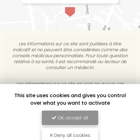
Les informations sur ce site sont publiées à titre
indicatif et ne peuvent être considérées comme des
conseils médicaux personnalisés. Pour toute question
relative à sa santé, il est recommandé au lecteur de
consulter un médecin.
This site uses cookies and gives you control
Les informations sur ce site ne sont en aucun cas
destinées à diagnostiquer, traiter, atténuer ou guérir
over what you want to activate
une maladie. L’éditeur s’interdit de répondre à des
courriels médicaux personnels sans consultation
OK, accept all
individuelle médicale.
Deny all cookies