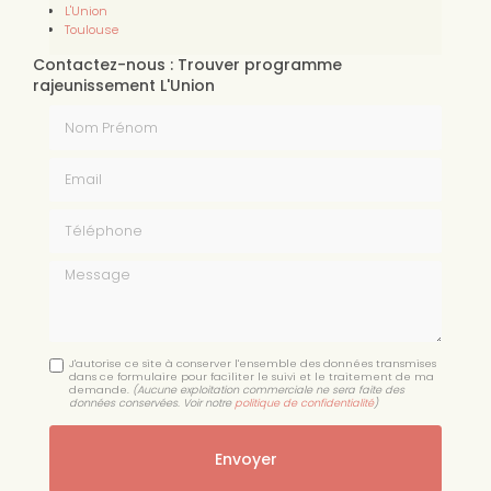
L'Union
Toulouse
Contactez-nous : Trouver programme
rajeunissement L'Union
Nom Prénom
Email
Téléphone
Message
J'autorise ce site à conserver l'ensemble des données transmises
dans ce formulaire pour faciliter le suivi et le traitement de ma
demande.
(Aucune exploitation commerciale ne sera faite des
données conservées. Voir notre
politique de confidentialité
)