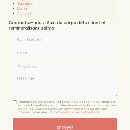
Colomiers
L'Union
Toulouse
Contactez-nous : Soin du corps détoxifiant et
reminéralisant Balma
Nom Prénom
Email
Téléphone
Message
J'autorise ce site à conserver l'ensemble des données transmises
dans ce formulaire pour faciliter le suivi et le traitement de ma
demande.
(Aucune exploitation commerciale ne sera faite des
données conservées. Voir notre
politique de confidentialité
)