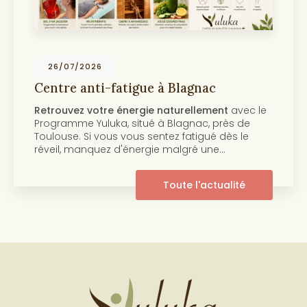
19/07/2026
 Blagnac
Centre anti-âge et be
Toulouse
aturellement
avec le
Découvrez notre programm
Blagnac, près de
beauté de la peau Au cœu
ez fatigué dès le
centre Yuluka vous propo
 malgré une…
innovant pour retrouver un
pleine de…
oute l'actualité
T