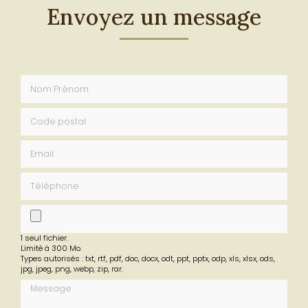
Envoyez un message
Nom Prénom
Code postal
Email
Téléphone
fichier
1 seul fichier.
Limité à 300 Mo.
Types autorisés : txt, rtf, pdf, doc, docx, odt, ppt, pptx, odp, xls, xlsx, ods,
jpg, jpeg, png, webp, zip, rar.