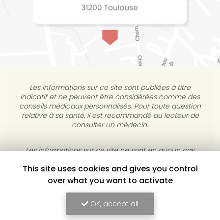
Les informations sur ce site sont publiées à titre
indicatif et ne peuvent être considérées comme des
conseils médicaux personnalisés. Pour toute question
relative à sa santé, il est recommandé au lecteur de
consulter un médecin.
This site uses cookies and gives you control
Les informations sur ce site ne sont en aucun cas
destinées à diagnostiquer, traiter, atténuer ou guérir
over what you want to activate
une maladie. L’éditeur s’interdit de répondre à des
courriels médicaux personnels sans consultation
OK, accept all
individuelle médicale.