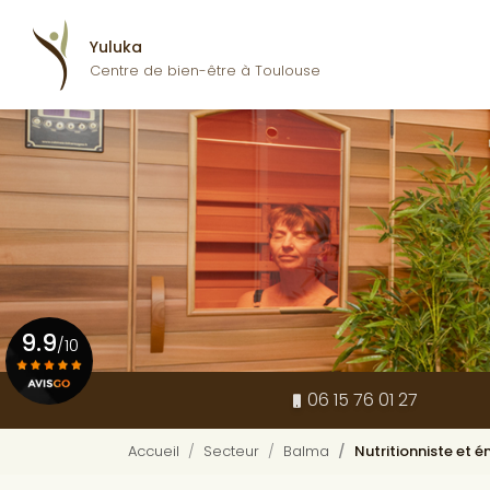
Navigation pr
Aller
au
Yuluka
contenu
Centre de bien-être à Toulouse
principal
9.9
/10
06 15 76 01 27
Voir le certificat
Accueil
Secteur
Balma
Nutritionniste et 