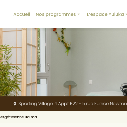
incipale
Accueil
Nos programmes
L’espace Yuluka
Programme Yuluka
Nos équipements
Programme Détox
La créatrice
Programme Minceur
L’origine de Yuluka
Programme Sommeil
Nos valeurs
Programme Mémoire
Blog
Programme Stress et Digestion
Programme Sport
Sporting Village 4 Appt B22 - 5 rue Eunice Newto
Programme Dos et Articulations
Programme Beauté
énergéticienne Balma