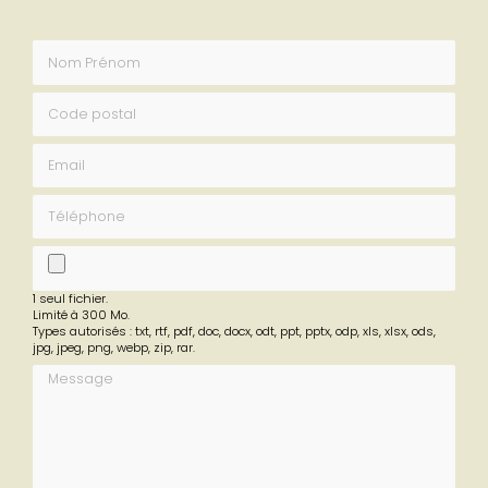
Nom Prénom
Code postal
Email
Téléphone
fichier
1 seul fichier.
Limité à 300 Mo.
Types autorisés : txt, rtf, pdf, doc, docx, odt, ppt, pptx, odp, xls, xlsx, ods,
jpg, jpeg, png, webp, zip, rar.
Message