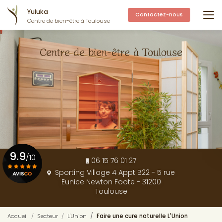
Aller
Yuluka
au
Contactez-nous
Centre de bien-être à Toulouse
contenu
principal
Centre de bien-être à Toulouse
9.9
/10
06 15 76 01 27
Sporting Village 4 Appt B22 - 5 rue
Eunice Newton Foote - 31200
Voir le certificat
Toulouse
Accueil
Secteur
L'Union
Faire une cure naturelle L'Union