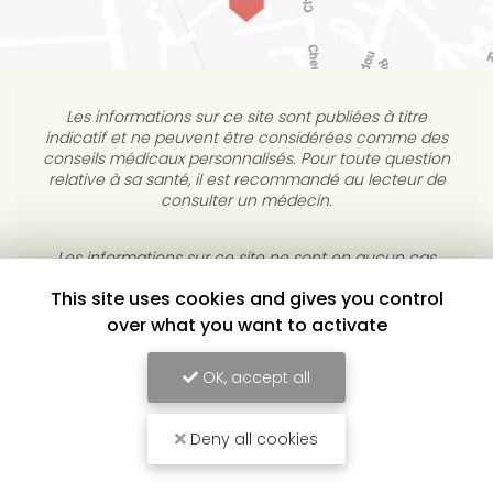
Les informations sur ce site sont publiées à titre
indicatif et ne peuvent être considérées comme des
conseils médicaux personnalisés. Pour toute question
relative à sa santé, il est recommandé au lecteur de
consulter un médecin.
This site uses cookies and gives you control
Les informations sur ce site ne sont en aucun cas
destinées à diagnostiquer, traiter, atténuer ou guérir
over what you want to activate
une maladie. L’éditeur s’interdit de répondre à des
courriels médicaux personnels sans consultation
OK, accept all
individuelle médicale.
Deny all cookies
YULUKA, CENTRE DE BIEN-ÊTRE À TOULOUSE
Mentions légales
-
Conditions Générales de Vente
-
Plan du site
-
Liens