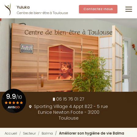
Aller
Yuluka
au
Contactez-nous
Centre de bien-être à Toulouse
contenu
principal
Centre de bien-être à Toulouse
9.9
/10
06 15 76 01 27
Sporting Village 4 Appt B22 - 5 rue
Eunice Newton Foote - 31200
Voir le certificat
Toulouse
Accueil
Secteur
Balma
Améliorer son hygiène de vie Balma