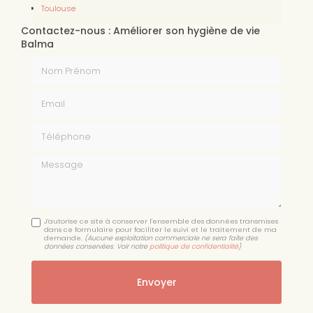
Toulouse
Contactez-nous : Améliorer son hygiène de vie
Balma
Nom Prénom
Email
Téléphone
Message
J'autorise ce site à conserver l'ensemble des données transmises
dans ce formulaire pour faciliter le suivi et le traitement de ma
demande.
(Aucune exploitation commerciale ne sera faite des
données conservées. Voir notre
politique de confidentialité
)