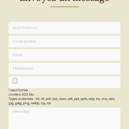
Envoyez un message
Nom Prénom
Code postal
Email
Téléphone
fichier
1 seul fichier.
Limité à 300 Mo.
Types autorisés : txt, rtf, pdf, doc, docx, odt, ppt, pptx, odp, xls, xlsx, ods,
jpg, jpeg, png, webp, zip, rar.
Message