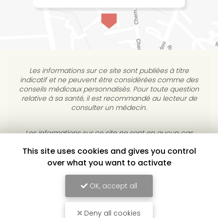
Les informations sur ce site sont publiées à titre
indicatif et ne peuvent être considérées comme des
conseils médicaux personnalisés. Pour toute question
relative à sa santé, il est recommandé au lecteur de
consulter un médecin.
This site uses cookies and gives you control
Les informations sur ce site ne sont en aucun cas
destinées à diagnostiquer, traiter, atténuer ou guérir
over what you want to activate
une maladie. L’éditeur s’interdit de répondre à des
courriels médicaux personnels sans consultation
OK, accept all
individuelle médicale.
Deny all cookies