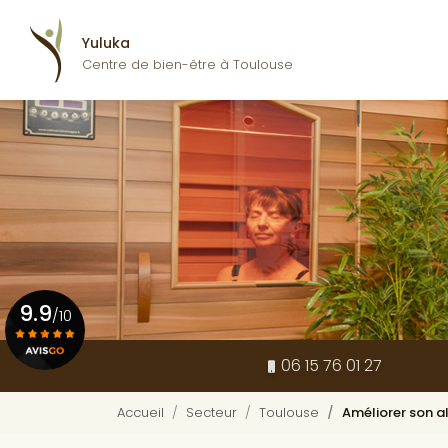
Navigation pr
Aller
au
Yuluka
contenu
Centre de bien-être à Toulouse
principal
9.9
/10
06 15 76 01 27
Voir le certificat
Accueil
Secteur
Toulouse
Améliorer son a