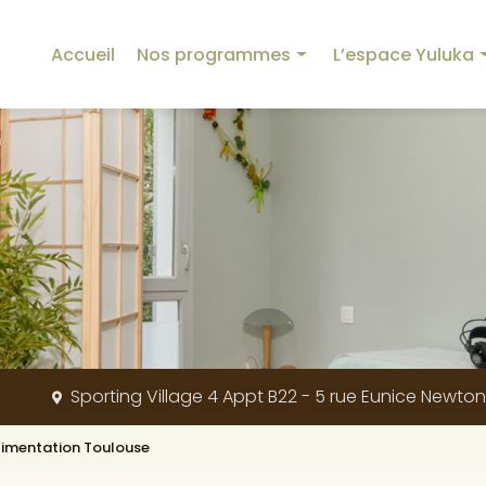
incipale
Accueil
Nos programmes
L’espace Yuluka
Programme Yuluka
Nos équipements
Programme Détox
La créatrice
Programme Minceur
L’origine de Yuluka
Programme Sommeil
Nos valeurs
Programme Mémoire
Blog
Programme Stress et Digestion
Programme Sport
Sporting Village 4 Appt B22 - 5 rue Eunice Newto
Programme Dos et Articulations
Programme Beauté
limentation Toulouse