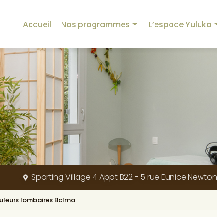
incipale
Accueil
Nos programmes
L’espace Yuluka
Programme Yuluka
Nos équipements
Programme Détox
La créatrice
Programme Minceur
L’origine de Yuluka
Programme Sommeil
Nos valeurs
Programme Mémoire
Blog
Programme Stress et Digestion
Programme Sport
Sporting Village 4 Appt B22 - 5 rue Eunice Newto
Programme Dos et Articulations
Programme Beauté
ouleurs lombaires Balma