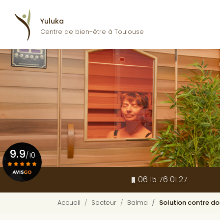
Navigation pr
Aller
au
Yuluka
contenu
Centre de bien-être à Toulouse
principal
9.9
/10
06 15 76 01 27
Voir le certificat
Accueil
Secteur
Balma
Solution contre d