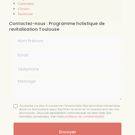
Colomiers
L'Union
Toulouse
Contactez-nous : Programme holistique de
revitalisation Toulouse
Nom Prénom
Email
Téléphone
Message
J'autorise ce site à conserver l'ensemble des données transmises
dans ce formulaire pour faciliter le suivi et le traitement de ma
demande.
(Aucune exploitation commerciale ne sera faite des
données conservées. Voir notre
politique de confidentialité
)