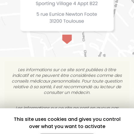
Les informations sur ce site sont publiées à titre
indicatif et ne peuvent être considérées comme des
conseils médicaux personnalisés. Pour toute question
relative à sa santé, il est recommandé au lecteur de
consulter un médecin.
This site uses cookies and gives you control
Les informations sur ce site ne sont en aucun cas
destinées à diagnostiquer, traiter, atténuer ou guérir
over what you want to activate
une maladie. L’éditeur s’interdit de répondre à des