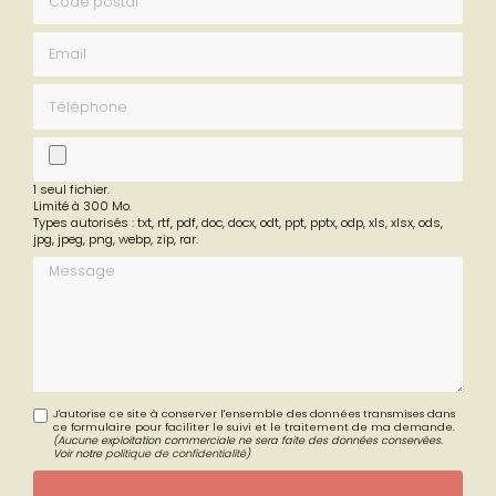
Email
Téléphone
fichier
1 seul fichier.
Limité à 300 Mo.
Types autorisés : txt, rtf, pdf, doc, docx, odt, ppt, pptx, odp, xls, xlsx, ods,
jpg, jpeg, png, webp, zip, rar.
Message
J'autorise ce site à conserver l'ensemble des données transmises dans
ce formulaire pour faciliter le suivi et le traitement de ma demande.
(Aucune exploitation commerciale ne sera faite des données conservées.
Voir notre
politique de confidentialité
)