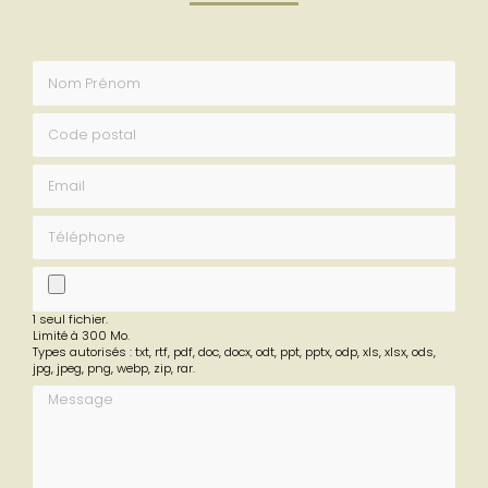
Envoyez un message
Nom Prénom
Code postal
Email
Téléphone
fichier
1 seul fichier.
Limité à 300 Mo.
Types autorisés : txt, rtf, pdf, doc, docx, odt, ppt, pptx, odp, xls, xlsx, ods,
jpg, jpeg, png, webp, zip, rar.
Message