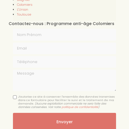
Colomiers
L'Union
Toulouse
Contactez-nous : Programme anti-âge Colomiers
Nom Prénom
Email
Téléphone
Message
J'autorise ce site à conserver l'ensemble des données transmises
dans ce formulaire pour faciliter le suivi et le traitement de ma
demande.
(Aucune exploitation commerciale ne sera faite des
données conservées. Voir notre
politique de confidentialité
)