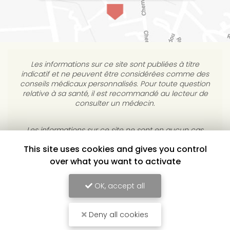
Les informations sur ce site sont publiées à titre
indicatif et ne peuvent être considérées comme des
conseils médicaux personnalisés. Pour toute question
relative à sa santé, il est recommandé au lecteur de
consulter un médecin.
This site uses cookies and gives you control
Les informations sur ce site ne sont en aucun cas
destinées à diagnostiquer, traiter, atténuer ou guérir
over what you want to activate
une maladie. L’éditeur s’interdit de répondre à des
courriels médicaux personnels sans consultation
OK, accept all
individuelle médicale.
Deny all cookies
YULUKA, CENTRE DE BIEN-ÊTRE À TOULOUSE