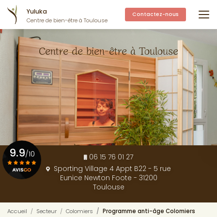
Aller
Yuluka
au
Contactez-nous
Centre de bien-être à Toulouse
contenu
principal
Centre de bien-être à Toulouse
9.9
/10
06 15 76 01 27
Sporting Village 4 Appt B22 - 5 rue
Eunice Newton Foote - 31200
Voir le certificat
Toulouse
Accueil
Secteur
Colomiers
Programme anti-âge Colomiers