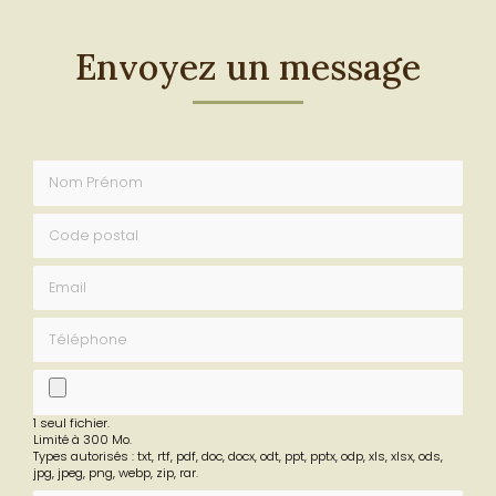
Envoyez un message
Nom Prénom
Code postal
Email
Téléphone
fichier
1 seul fichier.
Limité à 300 Mo.
Types autorisés : txt, rtf, pdf, doc, docx, odt, ppt, pptx, odp, xls, xlsx, ods,
jpg, jpeg, png, webp, zip, rar.