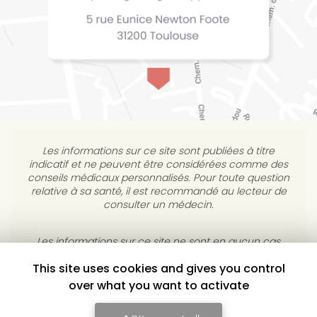
Les informations sur ce site sont publiées à titre
indicatif et ne peuvent être considérées comme des
conseils médicaux personnalisés. Pour toute question
relative à sa santé, il est recommandé au lecteur de
consulter un médecin.
Les informations sur ce site ne sont en aucun cas
destinées à diagnostiquer, traiter, atténuer ou guérir
This site uses cookies and gives you control
une maladie. L’éditeur s’interdit de répondre à des
courriels médicaux personnels sans consultation
over what you want to activate
individuelle médicale.