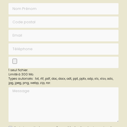
Nom Prénom
Code postal
Email
Téléphone
fichier
1 seul fichier.
Limité à 300 Mo.
Types autorisés : txt, rtf, pdf, doc, docx, odt, ppt, pptx, odp, xls, xlsx, ods,
jpg, jpeg, png, webp, zip, rar.
Message