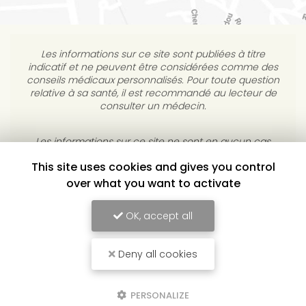
Les informations sur ce site sont publiées à titre
indicatif et ne peuvent être considérées comme des
conseils médicaux personnalisés. Pour toute question
relative à sa santé, il est recommandé au lecteur de
consulter un médecin.
Les informations sur ce site ne sont en aucun cas
destinées à diagnostiquer, traiter, atténuer ou guérir
This site uses cookies and gives you control
une maladie. L’éditeur s’interdit de répondre à des
courriels médicaux personnels sans consultation
over what you want to activate
individuelle médicale.
OK, accept all
YULUKA, CENTRE DE BIEN-ÊTRE À TOULOUSE
Deny all cookies
Mentions légales
-
Conditions Générales de Vente
-
Plan du site
-
Liens
utiles
-
Cookies
PERSONALIZE