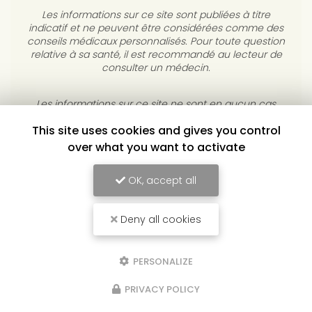
Les informations sur ce site sont publiées à titre
indicatif et ne peuvent être considérées comme des
conseils médicaux personnalisés. Pour toute question
relative à sa santé, il est recommandé au lecteur de
consulter un médecin.
This site uses cookies and gives you control
Les informations sur ce site ne sont en aucun cas
destinées à diagnostiquer, traiter, atténuer ou guérir
over what you want to activate
une maladie. L’éditeur s’interdit de répondre à des
courriels médicaux personnels sans consultation
OK, accept all
individuelle médicale.
Deny all cookies
YULUKA, CENTRE DE BIEN-ÊTRE À TOULOUSE
Mentions légales
-
Conditions Générales de Vente
-
Plan du site
-
Liens
utiles
-
Cookies
PERSONALIZE
PRIVACY POLICY
Création et référencement de site Internet