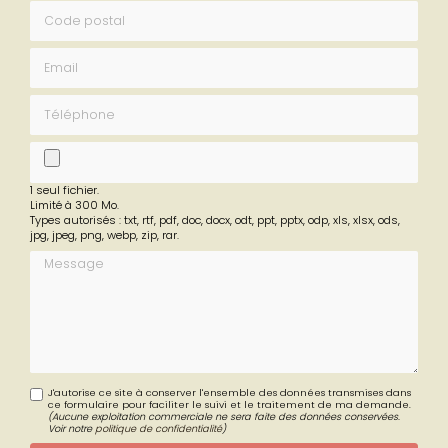
Code postal
Email
Téléphone
fichier
1 seul fichier.
Limité à 300 Mo.
Types autorisés : txt, rtf, pdf, doc, docx, odt, ppt, pptx, odp, xls, xlsx, ods,
jpg, jpeg, png, webp, zip, rar.
Message
J'autorise ce site à conserver l'ensemble des données transmises dans
ce formulaire pour faciliter le suivi et le traitement de ma demande.