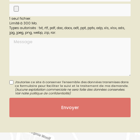
fichier
1 seul fichier.
Limité à 300 Mo.
Types autorisés : txt, rtf, pdf, doc, docx, odt, ppt, pptx, odp, xls, xlsx, ods,
jpg, jpeg, png, webp, zip, rar.
Message
J'autorise ce site à conserver l'ensemble des données transmises dans
ce formulaire pour faciliter le suivi et le traitement de ma demande.
(Aucune exploitation commerciale ne sera faite des données conservées.
Voir notre
politique de confidentialité
)