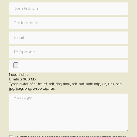
Nom Prénom
Code postal
Email
Téléphone
fichier
1 seul fichier.
Limité à 300 Mo.
Types autorisés : txt, rtf, pdf, doc, docx, odt, ppt, pptx, odp, xls, xlsx, ods,
jpg, jpeg, png, webp, zip, rar.
Message
J'autorise ce site à conserver l'ensemble des données transmises dans