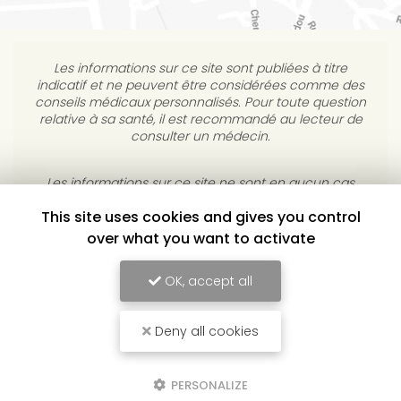
Les informations sur ce site sont publiées à titre
indicatif et ne peuvent être considérées comme des
conseils médicaux personnalisés. Pour toute question
relative à sa santé, il est recommandé au lecteur de
consulter un médecin.
Les informations sur ce site ne sont en aucun cas
destinées à diagnostiquer, traiter, atténuer ou guérir
This site uses cookies and gives you control
une maladie. L’éditeur s’interdit de répondre à des
courriels médicaux personnels sans consultation
over what you want to activate
individuelle médicale.
OK, accept all
YULUKA, CENTRE DE BIEN-ÊTRE À TOULOUSE
Deny all cookies
Mentions légales
-
Conditions Générales de Vente
-
Plan du site
-
Liens
utiles
-
Cookies
PERSONALIZE